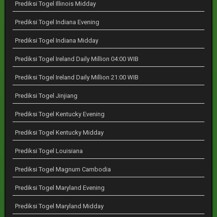
Prediksi Togel Illinois Midday
Prediksi Togel Indiana Evening
Prediksi Togel Indiana Midday
Prediksi Togel Ireland Daily Million 04:00 WIB
Prediksi Togel Ireland Daily Million 21:00 WIB
Prediksi Togel Jinjiang
Prediksi Togel Kentucky Evening
Prediksi Togel Kentucky Midday
Prediksi Togel Louisiana
Prediksi Togel Magnum Cambodia
Prediksi Togel Maryland Evening
Prediksi Togel Maryland Midday