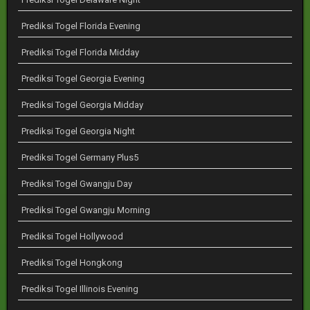
Prediksi Togel Florida Evening
Prediksi Togel Florida Midday
Prediksi Togel Georgia Evening
Prediksi Togel Georgia Midday
Prediksi Togel Georgia Night
Prediksi Togel Germany Plus5
Prediksi Togel Gwangju Day
Prediksi Togel Gwangju Morning
Prediksi Togel Hollywood
Prediksi Togel Hongkong
Prediksi Togel Illinois Evening