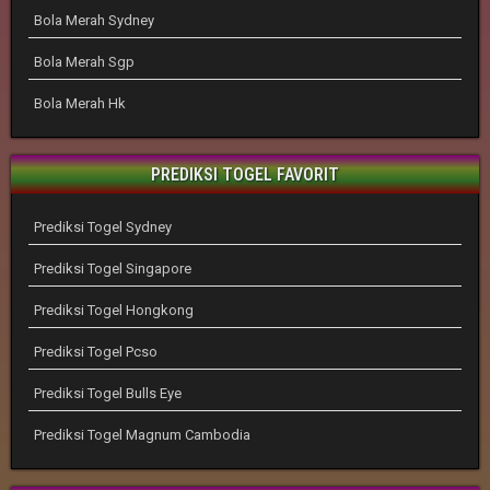
Bola Merah Sydney
Bola Merah Sgp
Bola Merah Hk
PREDIKSI TOGEL FAVORIT
Prediksi Togel Sydney
Prediksi Togel Singapore
Prediksi Togel Hongkong
Prediksi Togel Pcso
Prediksi Togel Bulls Eye
Prediksi Togel Magnum Cambodia