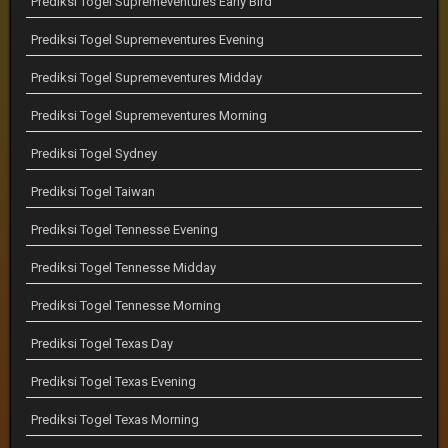
Prediksi Togel Supremeventures Early Bird
Prediksi Togel Supremeventures Evening
Prediksi Togel Supremeventures Midday
Prediksi Togel Supremeventures Morning
Prediksi Togel Sydney
Prediksi Togel Taiwan
Prediksi Togel Tennesse Evening
Prediksi Togel Tennesse Midday
Prediksi Togel Tennesse Morning
Prediksi Togel Texas Day
Prediksi Togel Texas Evening
Prediksi Togel Texas Morning