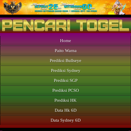
Home
Paito Warna
Prediksi Bullseye
Prediksi Sydney
Prediksi SGP
Prediksi PCSO
Prediksi HK
Data Hk 6D
Data Sydney 6D