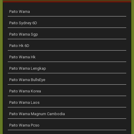
Paito Warna
Paito Sydney 6D
Paito Warna Sgp
Paito Hk 6D
Paito Warna Hk
Paito Warna Lengkap
Paito Warna BullsEye
Paito Warna Korea
Paito Warna Laos
Paito Warna Magnum Cambodia
Paito Warna Pcso