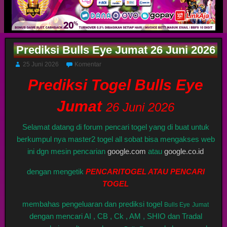
Prediksi Bulls Eye Jumat 26 Juni 2026
25 Juni 2026
Komentar
Prediksi Togel Bulls Eye
Jumat
26 Juni 2026
Selamat datang di forum pencari togel yang di buat untuk
berkumpul nya master2 togel all sobat bisa mengakses web
ini dgn mesin pencarian
google.com
atau
google.co.id
dengan mengetik
PENCARITOGEL ATAU PENCARI
TOGEL
membahas pengeluaran dan prediksi togel
Bulls Eye
Jumat
dengan mencari AI , CB , Ck , AM , SHIO dan Tradal