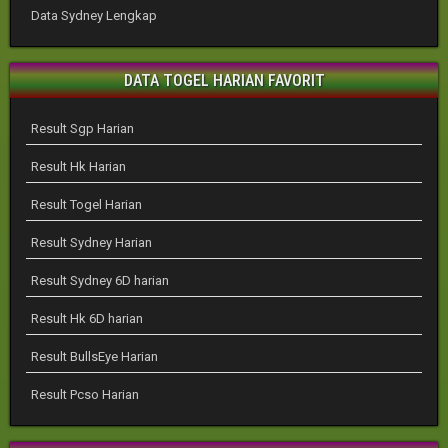
Data Sydney Lengkap
DATA TOGEL HARIAN FAVORIT
Result Sgp Harian
Result Hk Harian
Result Togel Harian
Result Sydney Harian
Result Sydney 6D harian
Result Hk 6D harian
Result BullsEye Harian
Result Pcso Harian