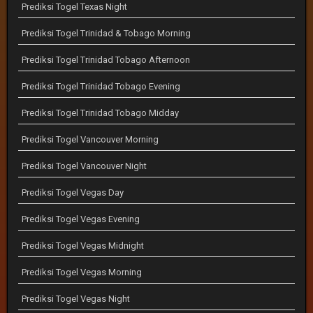
Prediksi Togel Texas Night
Prediksi Togel Trinidad & Tobago Morning
Prediksi Togel Trinidad Tobago Afternoon
Prediksi Togel Trinidad Tobago Evening
Prediksi Togel Trinidad Tobago Midday
Prediksi Togel Vancouver Morning
Prediksi Togel Vancouver Night
Prediksi Togel Vegas Day
Prediksi Togel Vegas Evening
Prediksi Togel Vegas Midnight
Prediksi Togel Vegas Morning
Prediksi Togel Vegas Night