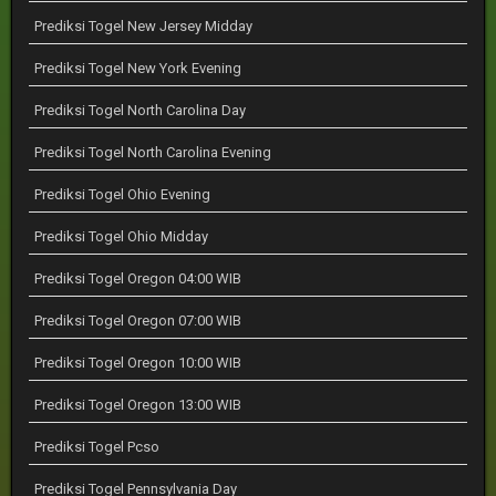
Prediksi Togel New Jersey Midday
Prediksi Togel New York Evening
Prediksi Togel North Carolina Day
Prediksi Togel North Carolina Evening
Prediksi Togel Ohio Evening
Prediksi Togel Ohio Midday
Prediksi Togel Oregon 04:00 WIB
Prediksi Togel Oregon 07:00 WIB
Prediksi Togel Oregon 10:00 WIB
Prediksi Togel Oregon 13:00 WIB
Prediksi Togel Pcso
Prediksi Togel Pennsylvania Day