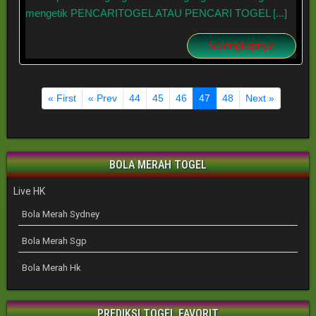
mengetik PENCARITOGEL ATAU PENCARI TOGEL [...]
Selengkapnya
« First
« Prev
44
45
46
47
48
Next »
BOLA MERAH TOGEL
Live HK
Bola Merah Sydney
Bola Merah Sgp
Bola Merah Hk
PREDIKSI TOGEL FAVORIT