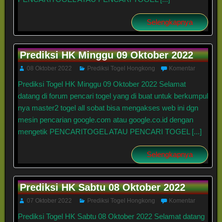
Selengkapnya
Prediksi HK Minggu 09 Oktober 2022
08 Oktober 2022
Prediksi Togel Hongkong
Komentar
Prediksi Togel HK Minggu 09 Oktober 2022 Selamat
datang di forum pencari togel yang di buat untuk berkumpul
nya master2 togel all sobat bisa mengakses web ini dgn
mesin pencarian google.com atau google.co.id dengan
mengetik PENCARITOGEL ATAU PENCARI TOGEL [...]
Selengkapnya
Prediksi HK Sabtu 08 Oktober 2022
07 Oktober 2022
Prediksi Togel Hongkong
Komentar
Prediksi Togel HK Sabtu 08 Oktober 2022 Selamat datang