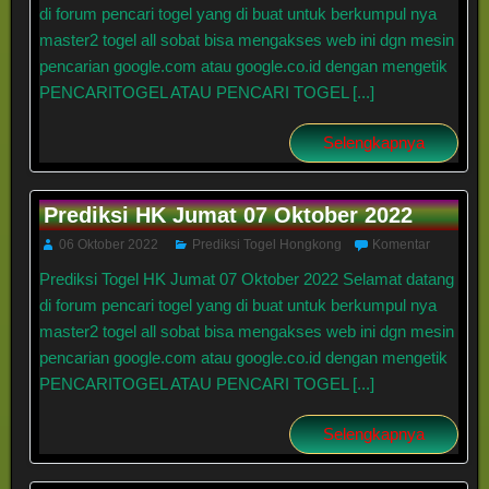
di forum pencari togel yang di buat untuk berkumpul nya
master2 togel all sobat bisa mengakses web ini dgn mesin
pencarian google.com atau google.co.id dengan mengetik
PENCARITOGEL ATAU PENCARI TOGEL [...]
Selengkapnya
Prediksi HK Jumat 07 Oktober 2022
06 Oktober 2022
Prediksi Togel Hongkong
Komentar
Prediksi Togel HK Jumat 07 Oktober 2022 Selamat datang
di forum pencari togel yang di buat untuk berkumpul nya
master2 togel all sobat bisa mengakses web ini dgn mesin
pencarian google.com atau google.co.id dengan mengetik
PENCARITOGEL ATAU PENCARI TOGEL [...]
Selengkapnya