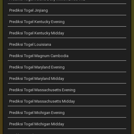
Prediksi Togel Jinjiang
Prediksi Togel Kentucky Evening
Prediksi Togel Kentucky Midday
Prediksi Togel Louisiana
Prediksi Togel Magnum Cambodia
Prediksi Togel Maryland Evening
Prediksi Togel Maryland Midday
Prediksi Togel Massachusetts Evening
Prediksi Togel Massachusetts Midday
Prediksi Togel Michigan Evening
Prediksi Togel Michigan Midday