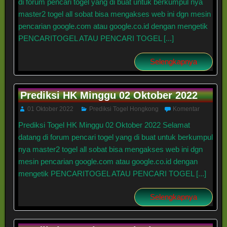
di forum pencari togel yang di buat untuk berkumpul nya
master2 togel all sobat bisa mengakses web ini dgn mesin
pencarian google.com atau google.co.id dengan mengetik
PENCARITOGEL ATAU PENCARI TOGEL [...]
Selengkapnya
Prediksi HK Minggu 02 Oktober 2022
01 Oktober 2022
Prediksi Togel Hongkong
Komentar
Prediksi Togel HK Minggu 02 Oktober 2022 Selamat
datang di forum pencari togel yang di buat untuk berkumpul
nya master2 togel all sobat bisa mengakses web ini dgn
mesin pencarian google.com atau google.co.id dengan
mengetik PENCARITOGEL ATAU PENCARI TOGEL [...]
Selengkapnya