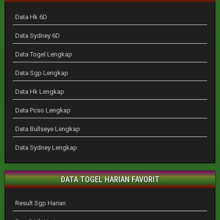
Data Hk 6D
Data Sydney 6D
Data Togel Lengkap
Data Sgp Lengkap
Data Hk Lengkap
Data Pcso Lengkap
Data Bullseye Lengkap
Data Sydney Lengkap
DATA TOGEL HARIAN FAVORIT
Result Sgp Harian