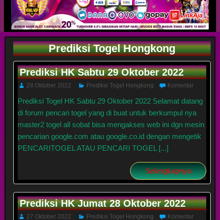
Prediksi Togel Hongkong
Prediksi HK Sabtu 29 Oktober 2022
28 Oktober 2022
Prediksi Togel Hongkong
Komentar
Prediksi Togel HK Sabtu 29 Oktober 2022 Selamat datang
di forum pencari togel yang di buat untuk berkumpul nya
master2 togel all sobat bisa mengakses web ini dgn mesin
pencarian google.com atau google.co.id dengan mengetik
PENCARITOGEL ATAU PENCARI TOGEL [...]
Selengkapnya
Prediksi HK Jumat 28 Oktober 2022
27 Oktober 2022
Prediksi Togel Hongkong
Komentar