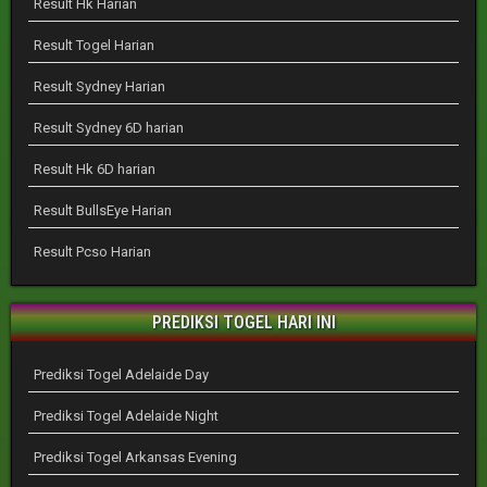
Result Hk Harian
Result Togel Harian
Result Sydney Harian
Result Sydney 6D harian
Result Hk 6D harian
Result BullsEye Harian
Result Pcso Harian
PREDIKSI TOGEL HARI INI
Prediksi Togel Adelaide Day
Prediksi Togel Adelaide Night
Prediksi Togel Arkansas Evening