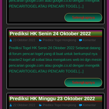
pencarian google.com atau google.co.id dengan mengetik
PENCARITOGEL ATAU PENCARI TOGEL [...]
Selengkapnya
Prediksi HK Senin 24 Oktober 2022
23 Oktober 2022
Prediksi Togel Hongkong
Komentar
Prediksi Togel HK Senin 24 Oktober 2022 Selamat datang
di forum pencari togel yang di buat untuk berkumpul nya
master2 togel all sobat bisa mengakses web ini dgn mesin
pencarian google.com atau google.co.id dengan mengetik
PENCARITOGEL ATAU PENCARI TOGEL [...]
Selengkapnya
Prediksi HK Minggu 23 Oktober 2022
22 Oktober 2022
Prediksi Togel Hongkong
Komentar