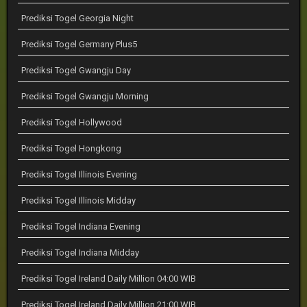
Prediksi Togel Georgia Night
Prediksi Togel Germany Plus5
Prediksi Togel Gwangju Day
Prediksi Togel Gwangju Morning
Prediksi Togel Hollywood
Prediksi Togel Hongkong
Prediksi Togel Illinois Evening
Prediksi Togel Illinois Midday
Prediksi Togel Indiana Evening
Prediksi Togel Indiana Midday
Prediksi Togel Ireland Daily Million 04:00 WIB
Prediksi Togel Ireland Daily Million 21:00 WIB