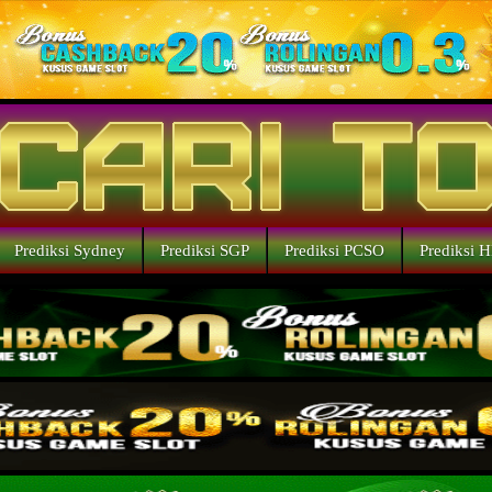
Prediksi Sydney
Prediksi SGP
Prediksi PCSO
Prediksi 