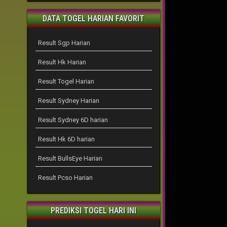
DATA TOGEL HARIAN FAVORIT
Result Sgp Harian
Result Hk Harian
Result Togel Harian
Result Sydney Harian
Result Sydney 6D harian
Result Hk 6D harian
Result BullsEye Harian
Result Pcso Harian
PREDIKSI TOGEL HARI INI