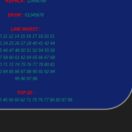
KEPALA :
12456789
EKOR :
01245678
LINE INVEST :
0 11 12 14 15 16 17 18 20 21
2 24 25 26 27 28 40 41 42 44
5 46 47 48 50 51 52 54 55 56
7 58 60 61 62 64 65 66 67 68
0 71 72 74 75 76 77 78 80 81
2 84 85 86 87 88 90 91 92 94
95 96 97 98
TOP 2D :
2 45 56 60 62 71 75 76 77 80 82 87 98