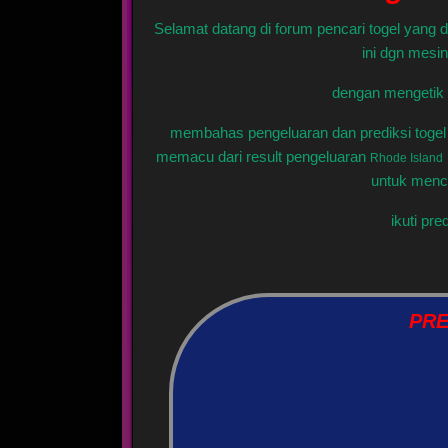
Selamat datang di forum pencari togel yang 
ini dgn mesi
dengan mengeti
membahas pengeluaran dan prediksi toge
memacu dari result pengeluaran
Rhode Island
untuk menca
ikuti pr
PRE