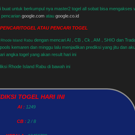
di buat untuk berkumpul nya master2 togel all sobat bisa mengakses
n pencarian
google.com
atau
google.co.id
k
PENCARITOGEL ATAU PENCARI TOGEL
l
dengan mencari AI , CB , Ck , AM , SHIO dan Trada
Rhode Island
Rabu
pools kemaren dan minggu lalu menjadikan prediksi yang jitu dan aku
ri angka togel yang akan result hari ini
ediksi Rhode Island Rabu di bawah ini
DIKSI TOGEL HARI INI
AI :
1249
CB :
2 / 8