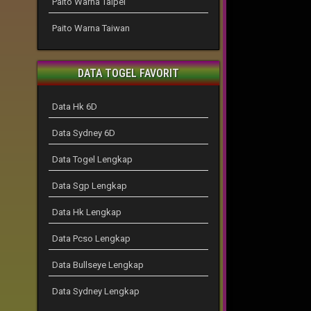
Paito Warna Taipei
Paito Warna Taiwan
DATA TOGEL FAVORIT
Data Hk 6D
Data Sydney 6D
Data Togel Lengkap
Data Sgp Lengkap
Data Hk Lengkap
Data Pcso Lengkap
Data Bullseye Lengkap
Data Sydney Lengkap