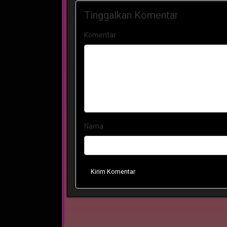
Tinggalkan Komentar
Komentar
Nama
Kirim Komentar