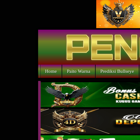
Home
Paito Warna
Prediksi Bullseye