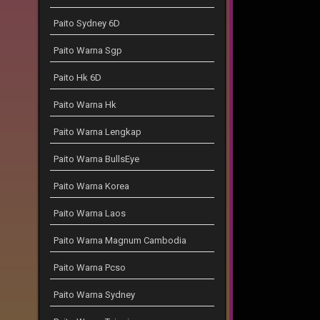
Paito Sydney 6D
Paito Warna Sgp
Paito Hk 6D
Paito Warna Hk
Paito Warna Lengkap
Paito Warna BullsEye
Paito Warna Korea
Paito Warna Laos
Paito Warna Magnum Cambodia
Paito Warna Pcso
Paito Warna Sydney