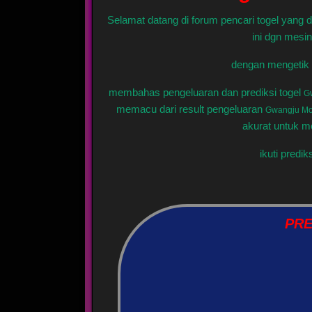
Selamat datang di forum pencari togel yang 
ini dgn mesi
dengan mengeti
membahas pengeluaran dan prediksi togel
G
memacu dari result pengeluaran
Gwangju Mo
akurat untuk me
ikuti predi
PRE